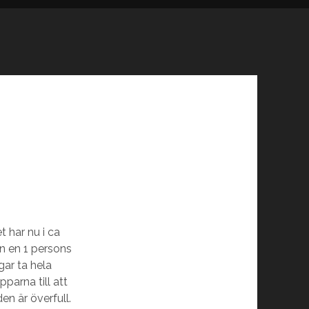
t har nu i ca
an en 1 persons
gar ta hela
pparna till att
en är överfull.