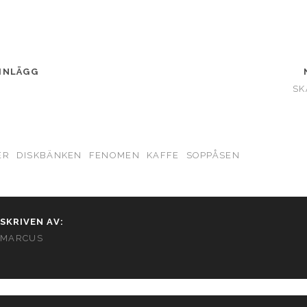
INLÄGG
SK
ER
DISKBÄNKEN
FENOMEN
KAFFE
SOPPÅSEN
SKRIVEN AV:
MARCUS