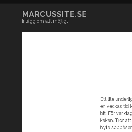
MARCUSSITE.SE
inlägg om allt möjligt
Ett lite underl
en veckas tid l
bit. För var d
kakan. Tror att
byta soppåsen.