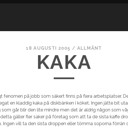
18 AUGUSTI 2005
/
ALLMÄNT
KAKA
igt fenomen på jobb som säkert finns på flera arbetsplatser. De
egat en kladdig kaka på diskbänken i köket. Ingen jätte bit ut
ag som går blir den lite mindre men det är aldrig någon som vå
 detta gäller fler saker på företag som att ta de sista kaffe dro
 Ingen vill ta den sista droppen eller tömma soporna förrän d